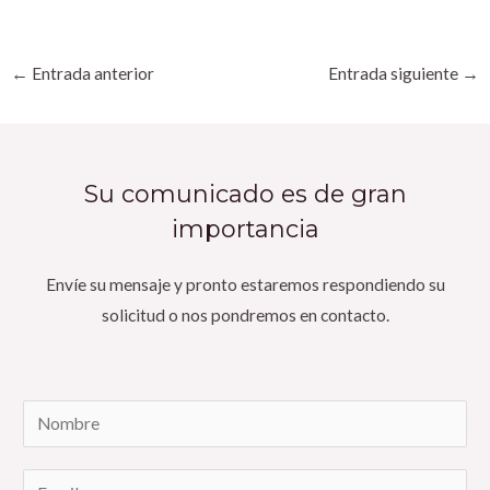
Navegación
←
Entrada anterior
Entrada siguiente
→
de
entradas
Su comunicado es de gran
importancia
Envíe su mensaje y pronto estaremos respondiendo su
solicitud o nos pondremos en contacto.
N
o
m
E