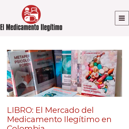
Ir
al
contenido
Ma
Me
LIBRO: El Mercado del
Medicamento Ilegítimo en
Colombia